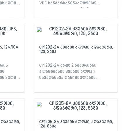
ს ყუთში.
VDC ხანძარსაწინააღმდეგო
სისტემებისთვის. PS 2410
ე,
გამოიყენება იმ შემთხვევებში,
ემებზე,
როდესაც საჭიროა ისეთი
ტემებზე
მოწყობილობების კვება, რომლებიც
დაერთებულია
ულატორის
ხანძარსაწინააღმდეგო
ანმუხტვის
სისტემასთან, თუმცა მათი კვება ვერ
, 12V/10A
CP1202-2A კვების ბლოკი, ადაპტერი,
12ვ, 2ამპ
ხერხდება წრედიდან.
მოწყობილობა უნდა იყოს
დამიწებული! მახასიათებლები: -
ების
CP1202-2A არის 2 ამპერიანი,
ლითონის ყუთი - ტრანსფორმატორი
იც
პლასტმასის კვების ბლოკი,
- ტამპერი
ს ყუთში.
სხვადასხვა დანიშნულების
მოწყობილობებსთვის,
ე,
როგორებიცაა ვიდეოკამერა,
ემებზე,
კონტროლერი და სხვა.
ტემებზე
ულატორის
ანმუხტვის
ადაპტერი,
CP1205-8A კვების ბლოკი, ადაპტერი,
12ვ, 8ამპ