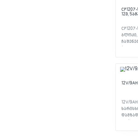
CP1207-
12ვ, 5ამ
CP1207-
ბლოკი,
ჩაშენე
(ელექტ
ფილტრი
დაცვებ
გადატვ
12V/9AH
12V/9AH
ხარისხ
დამზადე
Mat) ტ