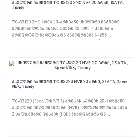
ცალი SATA ინტერფეისი, თითოეული მყარი დისკის
ქსელური ჩამწერი TC-R3120 2MC NVR 20 არხი, 1SATA,
Tiandy
მხარდაჭერით 10 ტერაბაიტამდე - აღჭურვილია
სინქრონული HDMI და VGA ვიდეო გამომსვლელებით ,
სადაც HDMI მხარს უჭერს 4K-მდე რეზოლუციას
TC-R3120 2MC არის 20-არხიანი ქსელური ჩამწერი.
მოწყობილობა მხარს უჭერს 20-მდე IP კამერის
ერთდროულ ჩართვას და გამოირჩევა S+265
შეკუმშვის ტექნოლოგიით, რომელიც 75%-ით
ამცირებს ჩანაწერების მოცულობას ხარისხის
დაკარგვის გარეშე. ის აღჭურვილია 4K რეზოლუციის
HDMI გამომსვლელით და გააჩნია 10 ტბ-მდე
მეხსიერების მხარდაჭერა. მახასიათებლები: - მხარს
უჭერს ხაზის გადაკვეთას (Tripwire), პერიმეტრის
დაცვას, მიტოვებული/დაკარგული ობიექტების
ქსელური ჩამწერი TC-R3220 NVR 20 არხი, 2SATA, Spec:
I/B/K, Tiandy
იდენტიფიცირებას და ხალხის რაოდენობის
აღრიცხვას - აქვს სახის დეტექცია, ადამიანისა და
ავტომობილის კლასიფიკაცია, კვამლისა და ცეცხლის
TC-R3220 (Spec:I/B/K/V3.1) არის SK სერიის 20-არხიანი
აღმოჩენა - თავსებადია EasyLive Plus აპლიკაციასთან
ქსელური ვიდეოჩამწერი (NVR). მოწყობილობას აქვს
(Android, iOS) - მხარს უჭერს ONVIF (Profile S/T/G) და
2 ცალი მყარი დისკის (HDD) მხარდაჭერა და
მესამე მხარის კამერებს
თავსებადია S+265 ვიდეო კომპრესიასთან, რომელიც
75%-მდე ამცირებს ჩანაწერების მიერ დისკზე
დაკავებულ ადგილს. იგი აღჭურვილია 4K