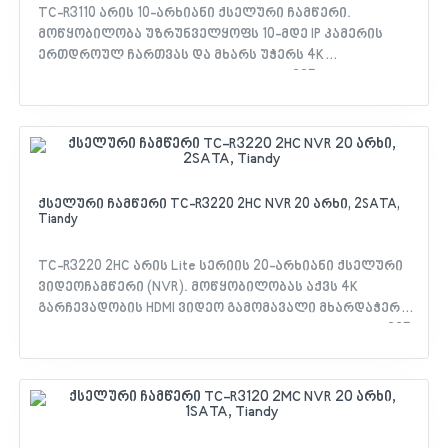
საშუალებით (Android & iOS) - პროგრამული
TC-R3110 არის 10-არხიანი ქსელური ჩამწერი.
განახლების შესაძლებლობა ღრუბლოვანი
მოწყობილობა უზრუნველყოფს 10-მდე IP კამერის
სერვისიდან
ერთდროულ ჩართვას და მხარს უჭერს 4K
რეზოლუციის HDMI გამომსვლელს. S+265
ტექნოლოგიის საშუალებით, ჩამწერი 75%-ით უფრო
ნაკლებ ადგილს იკავებს მყარ დისკზე.
მახასიათებლები: - მოიცავს ხაზის გადაკვეთას
(Tripwire), პერიმეტრის დაცვას, დაკარგული
ობიექტების დეტექციას და ხალხის რაოდენობის
აღრიცხვას - აქვს მოძრაობის დეტექცია (Motion
ქსელური ჩამწერი TC-R3220 2HC NVR 20 არხი, 2SATA,
Tiandy
Detection), ნიღბის განგაში (Mask Alarm) და ვიდეოს
დაკარგვის შეტყობინება - დისტანციური მართვა და
მონიტორინგი EasyLive Plus აპლიკაციის საშუალებით
TC-R3220 2HC არის Lite სერიის 20-არხიანი ქსელური
(Android & iOS) - პროგრამული განახლება
ვიდეოჩამწერი (NVR). მოწყობილობას აქვს 4K
ღრუბლოვანი სერვისიდან
გარჩევადობის HDMI ვიდეო გამომავალი მხარდაჭერა ,
ორმხრივი აუდიო კავშირის შესაძლებლობა და S+265
ვიდეო კომპრესიის ტექნოლოგია, რომელიც ამცირებს
ჩანაწერების მიერ მყარ დისკზე დაკავებულ ადგილს
75%-მდე. მახასიათებლები: - უზრუნველყოფს
ვიდეოს დეკოდირებას მაქსიმუმ 16MP (30fps) × 1, 8MP
(30fps) × 2 ან 1080P (30fps) × 8 რეზოლუციით - გააჩნია 2