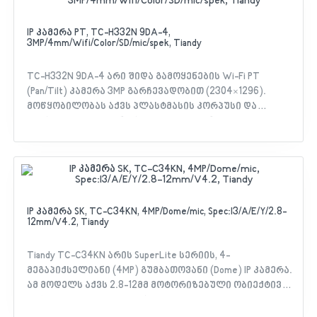
შენარჩუნებით. მოწყობილობა უძლებს
ტემპერატურას -30°C-დან 60°C-მდე.
მახასიათებლები: - PoE კვების მხარდაჭერა და
IP კამერა PT, TC-H332N 9DA-4,
3MP/4mm/Wifi/Color/SD/mic/spek, Tiandy
დაბალი ენერგომოხმარება (მაქს. 2.5W) - 30-
მეტრიანი IR განათება და 15-მეტრიანი თეთრი
განათება - ინტეგრირებული 4000V დაცვა ძაბვის
TC-H332N 9DA-4 არი შიდა გამოყენების Wi-Fi PT
ვარდნისგან და 6000V დაცვა ელექტროსტატიკური
(Pan/Tilt) კამერა 3MP გარჩევადობით (2304×1296).
განმუხტვისგან (ESD)
მოწყობილობას აქვს პლასტმასის კორპუსი და
აღჭურვილია ჩაშენებული მიკროფონითა და
დინამიკით ორმხრივი აუდიო კავშირისთვის. კამერა
იკვებება USB Type-C პორტით, იტევს 256GB-მდე
მეხსიერების ბარათს და აქვს 15 მეტრამდე IR ღამის
ხედვის მანძილი. ასევე კამერა აღჭურვილია Colour
Maker ფუნქციით, რაც საშუალებას იძლევა მიიღოთ
ფერადი გამოსახულება. მახასიათებლები: - 3MP
IP კამერა SK, TC-C34KN, 4MP/Dome/mic, Spec:I3/A/E/Y/2.8-
12mm/V4.2, Tiandy
მაღალი გარჩევადობა დეტალური ვიდეოსთვის
(2304×1296 @20fps) - მოძრავი ობიექტის ავტომატური
მიდევნების ფუნქცია (Auto-Tracking) -
Tiandy TC-C34KN არის SuperLite სერიის, 4-
ინტეგრირებული მიკროფონი და დინამიკი ხმოვანი
მეგაპიქსელიანი (4MP) გუმბათოვანი (Dome) IP კამერა.
კავშირისთვის - ღამის ხედვა 15 მეტრამდე (IR) და
ამ მოდელს აქვს 2.8-12მმ მოტორიზებული ობიექტივი,
დამატებითი თეთრი განათება (10 მეტრამდე) -
რაც მომხმარებელს საშუალებას აძლევს
მოქნილი მართვა: ბრუნვა (Pan) 0-350° და დახრა (Tilt)
დისტანციურად დაარეგულიროს ხედვის კუთხე და