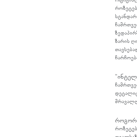
როზეტებ
სტანდარ
ჩამრთვე
ზედაპირ
ზარის ღ
თავსებად
ჩარჩოებ
“ინტელ
ჩამრთვე
დეტალიც
მრავალღ
როგორ 
როზეტებ
თვალსაზ