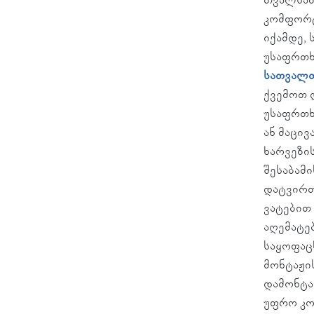
კომფორტ
იქამდე,
უსაფრთხ
სათვალთ
ქვემოთ 
უსაფრთხ
ან მაცი
ხარვეზი
შესაბამ
დატვირთ
ვატებით
აღემატე
საყოფაც
მონტაჟის
დამონტა
უფრო კო