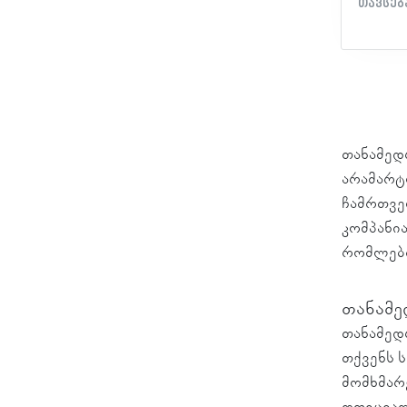
თავსება
მახასია
თავსება
მექანიზ
კონექტო
თერმოპ
რაოდენო
დაცულობ
თანამედ
EAC დე
არამარ
ჩამრთვე
კომპანი
რომლები
თანამე
თანამედ
თქვენს 
მომხმარ
ოფიციალ