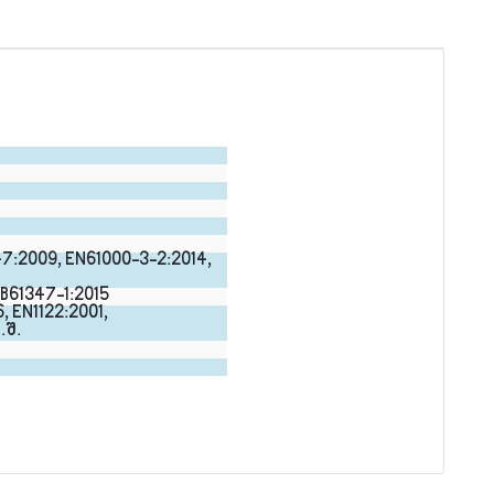
7:2009, EN61000-3-2:2014, 
B61347-1:2015
, EN1122:2001, 
.შ.