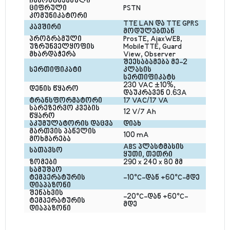
ჩამონტაჟებული 
ციფრული 
PSTN
კომუნიკატორი
TTE LAN და TTE GPRS 
კავშირი
მოდულებთან
პროგრამული 
ProsTE, AjaxWEB, 
უზრუნველყოფის 
MobileTTE, Guard 
მხარდაჭერა
View, Observer
შეესაბამება მე-2 
სერთიფიკატი
კლასის 
სერთიფიკატს
230 VAC ±10%, 
დენის წყარო
დაუკრავენ 0.63A
ტრანსფორმატორი
17 VAC/17 VA
სარეზერვო კვების 
12 V/7 Ah
წყარო
აკუმულატორის დაცვა
დიახ
მართვის პანელის 
100 mA
მოხმარება
ABS პლასტმასის 
სათავსო
ყუთი, თეთრი
ზომები
290 x 240 x 80 მმ
სამუშაო 
ტემპერატურის 
-10°C-დან +60°C-მდე
დიაპაზონი
შენახვის 
-20°C-დან +60°C-
ტემპერატურის 
მდე
დიაპაზონი