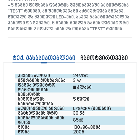
- 5 წამზე დიდხანს დაჭერის შემთხვევაში აქტიურდება
"TEST" რეჟიმი, ამ შემთხვევაში აქტიურდება მწვანე,
წითელი და ყვითელი LED-ები. ასევე გააქტიურებულია
პანელი და ზუმერი. 6 წამის შემდეგ გაზის დეტექტორი
გამოსცემს 2 მოკლე ხმას და თიშავს "TEST" რეჟიმს.
ტექ. მახასიათებლები
ჩამოტვირთვები
კვების ბლოკი
24VDC
ენერგიის მოხმარება
3 W
დაცვა ელექტრო 
III კლასი
დარტყმისგან
სენსორის 
სიცოცხლის 
5 წელი
ხანგრძლივობა
აღმოჩენილი აირები
LPG/CH4 (მეთანი)
გაცხელების დრო
30 წმ
სიგნალიზაციის ხმის 
85dB
დონე 
ზომა
130х96х38მმ
წონა
200გ