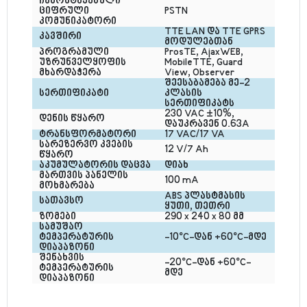
ჩამონტაჟებული 
ციფრული 
PSTN
კომუნიკატორი
TTE LAN და TTE GPRS 
კავშირი
მოდულებთან
პროგრამული 
ProsTE, AjaxWEB, 
უზრუნველყოფის 
MobileTTE, Guard 
მხარდაჭერა
View, Observer
შეესაბამება მე-2 
სერთიფიკატი
კლასის 
სერთიფიკატს
230 VAC ±10%, 
დენის წყარო
დაუკრავენ 0.63A
ტრანსფორმატორი
17 VAC/17 VA
სარეზერვო კვების 
12 V/7 Ah
წყარო
აკუმულატორის დაცვა
დიახ
მართვის პანელის 
100 mA
მოხმარება
ABS პლასტმასის 
სათავსო
ყუთი, თეთრი
ზომები
290 x 240 x 80 მმ
სამუშაო 
ტემპერატურის 
-10°C-დან +60°C-მდე
დიაპაზონი
შენახვის 
-20°C-დან +60°C-
ტემპერატურის 
მდე
დიაპაზონი